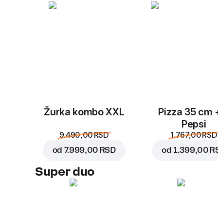
Žurka kombo XXL
Pizza 35 cm 
Pepsi
9.490,00 RSD
1.767,00 RSD
od
7.999,00 RSD
od
1.399,00 R
Super duo