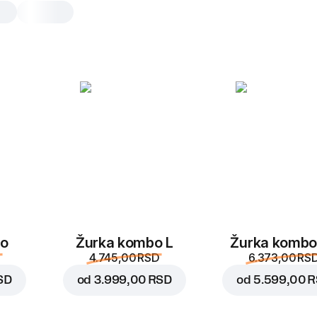
2 šejka
2 šejka
Plavi mango
0.3, 270 g
Tropski ukus manga u 
kremastom milkšejku koji
povetarac. Bez suvišni
čisto uživanje.
bo
Žurka kombo L
Žurka kombo
Zamenite
4.745,00 RSD
6.373,00 RS
SD
od
3.999,00 RSD
od
5.599,00 
Jagoda
0.3, 270 g