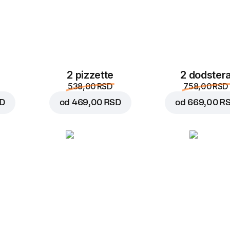
2 pizzette
2 dodster
538,00 RSD
758,00 RSD
SD
od
469,00 RSD
od
669,00 R