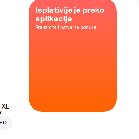
Isplativije je preko
aplikacije
Preuzmite i ostvarite bonuse
savršeno
 hladi kao letnji
h dodataka – samo
 XL
D
RSD