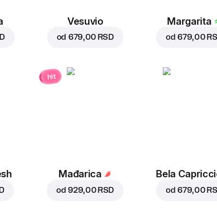
a
Vesuvio
Margarita
SD
od
679,00 RSD
od
679,00 R
hit
esh
Mađarica
Bela Capricc
D
od
929,00 RSD
od
679,00 R