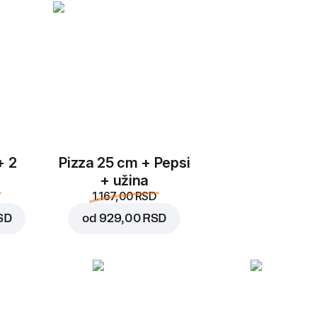
Milkšejk sa vanila slad
od jagode
Zamenite
+ 2
Pizza 25 cm + Pepsi
+ užina
1.167,00 RSD
699,00 RSD
SD
od
929,00 RSD
798,00 RSD
Dodajte u ko