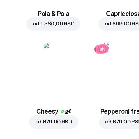
Pola & Pola
Capriccios
od
1.360,00 RSD
od
699,00 R
hit
Cheesy
👶
Pepperoni fr
od
679,00 RSD
od
679,00 RS