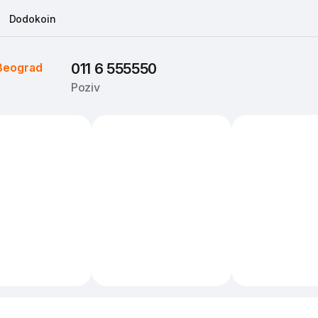
Dodokoin
Beograd
011 6 555550
Poziv