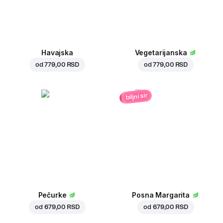
Havajska
Vegetarijanska
od
779,00 RSD
od
779,00 RSD
biljni sir
Pečurke
Posna Margarita
od
679,00 RSD
od
679,00 RSD