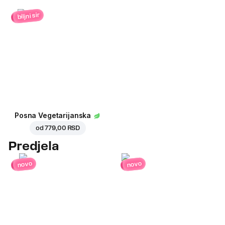
biljni sir
Posna Vegetarijanska
od
779,00 RSD
Predjela
novo
novo