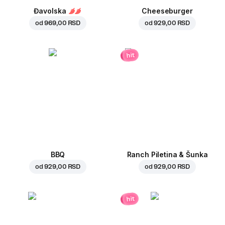
Đavolska
Cheeseburger
od
969,00 RSD
od
929,00 RSD
hit
BBQ
Ranch Piletina & Šunka
od
929,00 RSD
od
929,00 RSD
hit