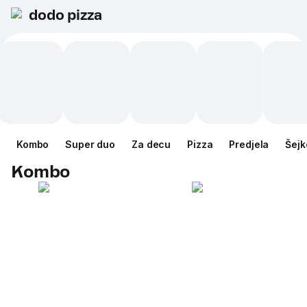
dodo pizza
Kombo
Super duo
Za decu
Pizza
Predjela
Šejk
Kombo