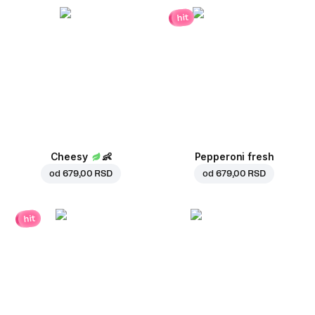
hit
Cheesy
👶
Pepperoni fresh
od
679,00 RSD
od
679,00 RSD
hit