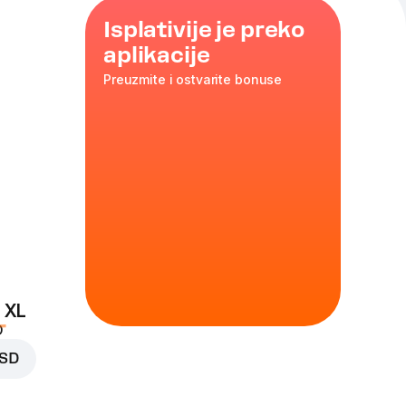
Isplativije je preko
aplikacije
Preuzmite i ostvarite bonuse
ine,
om zalogaju
 XL
D
RSD