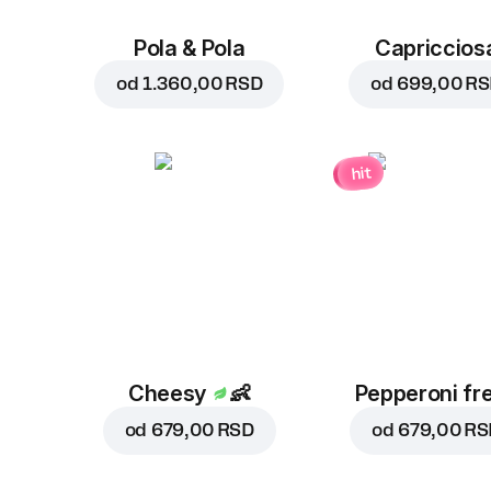
Pola & Pola
Capriccios
od
1.360,00 RSD
od
699,00 R
hit
Cheesy
👶
Pepperoni fr
od
679,00 RSD
od
679,00 RS