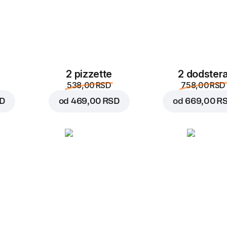
2 pizzette
2 dodster
538,00 RSD
758,00 RSD
SD
od
469,00 RSD
od
669,00 R