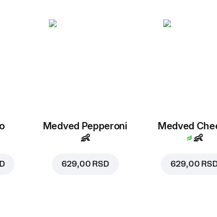
o
Medved Pepperoni
Medved Che
👶
👶
SD
629,00 RSD
629,00 RS