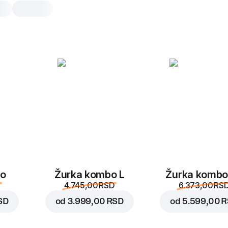
Cheesecake malina
1 kom, 125 g
Cheesecake sa bogatim ukusom mal
savršen spoj slasti i svežine u svak
1 kom
bo
Žurka kombo L
Žurka kombo
4.745,00 RSD
6.373,00 RS
SD
od
3.999,00 RSD
od
5.599,00 