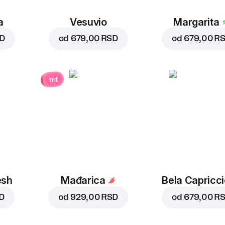
a
Vesuvio
Margarita
SD
od
679,00 RSD
od
679,00 R
hit
esh
Mađarica
Bela Capricc
D
od
929,00 RSD
od
679,00 R