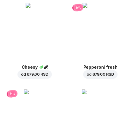
hit
Cheesy
👶
Pepperoni fresh
od
679,00 RSD
od
679,00 RSD
hit