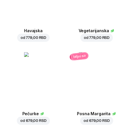
Havajska
Vegetarijanska
od
779,00 RSD
od
779,00 RSD
biljni sir
Pečurke
Posna Margarita
od
679,00 RSD
od
679,00 RSD