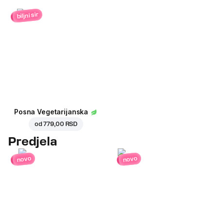
biljni sir
Posna Vegetarijanska
od
779,00 RSD
Predjela
novo
novo