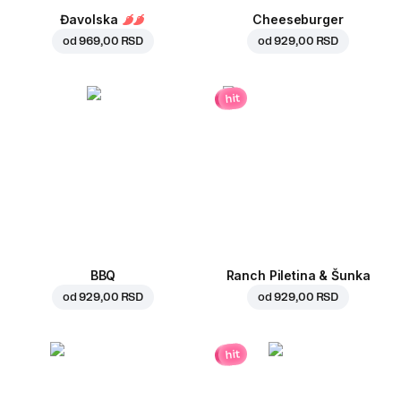
Đavolska
Cheeseburger
od
969,00 RSD
od
929,00 RSD
hit
BBQ
Ranch Piletina & Šunka
od
929,00 RSD
od
929,00 RSD
hit