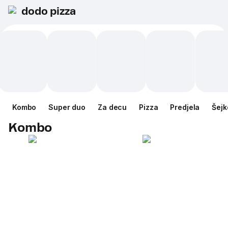
dodo pizza
Kombo
Super duo
Za decu
Pizza
Predjela
Šejk
Kombo