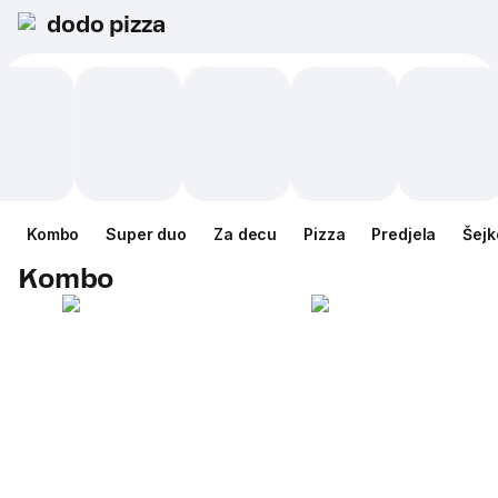
dodo pizza
Kombo
Super duo
Za decu
Pizza
Predjela
Šejk
Kombo