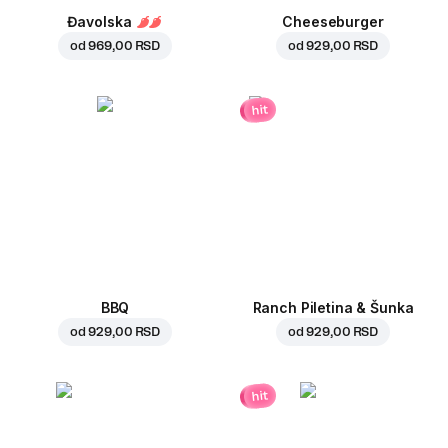
Đavolska
Cheeseburger
od
969,00 RSD
od
929,00 RSD
hit
BBQ
Ranch Piletina & Šunka
od
929,00 RSD
od
929,00 RSD
hit