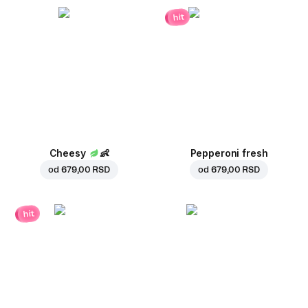
hit
Cheesy
👶
Pepperoni fresh
od
679,00 RSD
od
679,00 RSD
hit