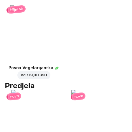
biljni sir
Posna Vegetarijanska
od
779,00 RSD
Predjela
novo
novo