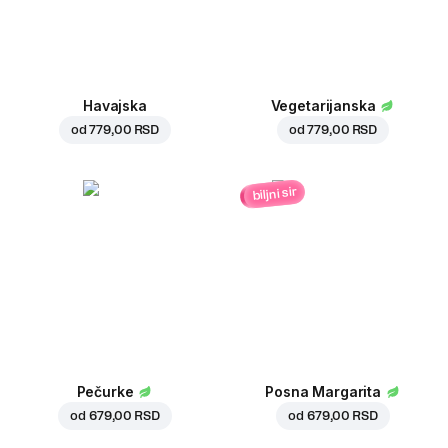
Havajska
Vegetarijanska
od
779,00 RSD
od
779,00 RSD
biljni sir
Pečurke
Posna Margarita
od
679,00 RSD
od
679,00 RSD