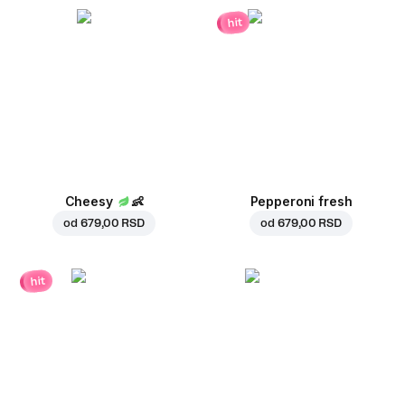
hit
Cheesy
👶
Pepperoni fresh
od
679,00 RSD
od
679,00 RSD
hit