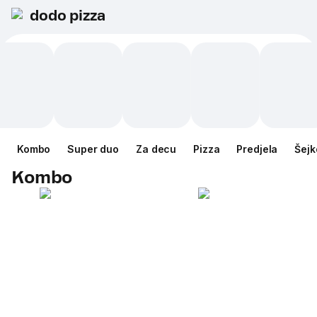
dodo pizza
Kombo
Super duo
Za decu
Pizza
Predjela
Šejk
Kombo