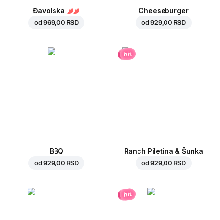
Đavolska
Cheeseburger
od
969,00 RSD
od
929,00 RSD
hit
BBQ
Ranch Piletina & Šunka
od
929,00 RSD
od
929,00 RSD
hit