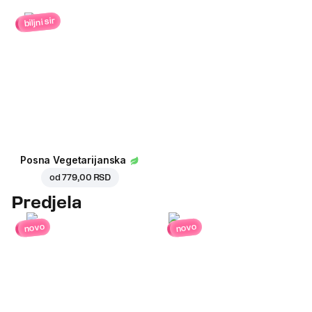
biljni sir
Posna Vegetarijanska
od
779,00 RSD
Predjela
novo
novo