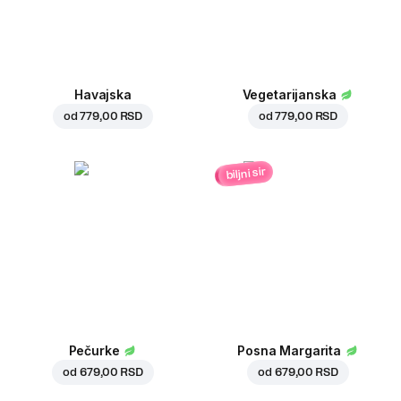
Havajska
Vegetarijanska
od
779,00 RSD
od
779,00 RSD
biljni sir
Pečurke
Posna Margarita
od
679,00 RSD
od
679,00 RSD