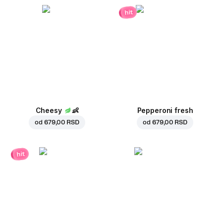
hit
Cheesy
👶
Pepperoni fresh
od
679,00 RSD
od
679,00 RSD
hit