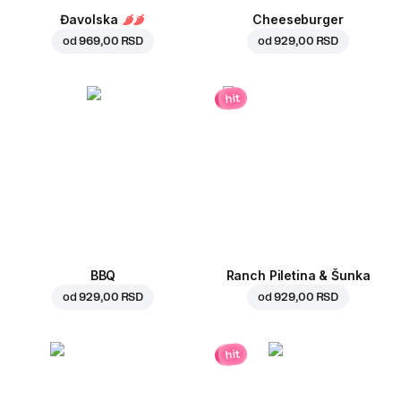
Đavolska
Cheeseburger
od
969,00 RSD
od
929,00 RSD
hit
BBQ
Ranch Piletina & Šunka
od
929,00 RSD
od
929,00 RSD
hit