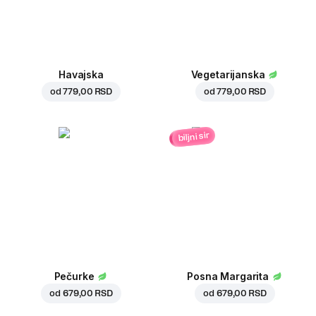
Havajska
Vegetarijanska
od
779,00 RSD
od
779,00 RSD
biljni sir
Pečurke
Posna Margarita
od
679,00 RSD
od
679,00 RSD