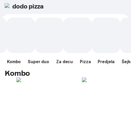
dodo pizza
Kombo
Super duo
Za decu
Pizza
Predjela
Šejk
Kombo