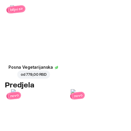
biljni sir
Posna Vegetarijanska
od
779,00 RSD
Predjela
novo
novo