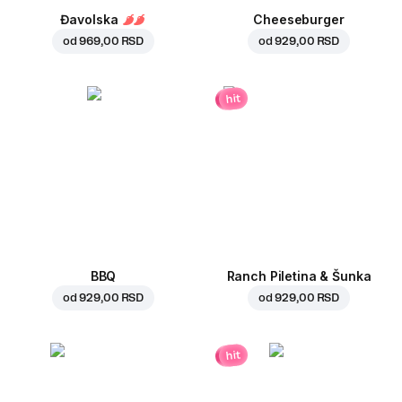
Đavolska
Cheeseburger
od
969,00 RSD
od
929,00 RSD
hit
BBQ
Ranch Piletina & Šunka
od
929,00 RSD
od
929,00 RSD
hit