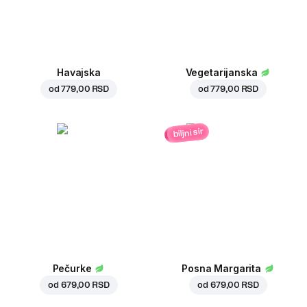
Havajska
Vegetarijanska
od
779,00 RSD
od
779,00 RSD
biljni sir
Pečurke
Posna Margarita
od
679,00 RSD
od
679,00 RSD