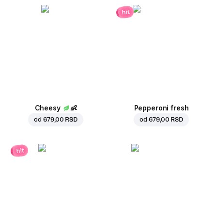
hit
Cheesy
👶
Pepperoni fresh
od
679,00 RSD
od
679,00 RSD
hit