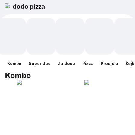
dodo pizza
Kombo
Super duo
Za decu
Pizza
Predjela
Šejk
Kombo