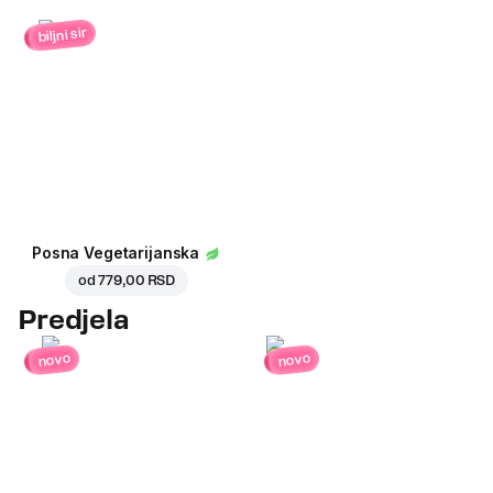
biljni sir
Posna Vegetarijanska
od
779,00 RSD
Predjela
novo
novo