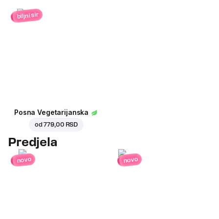
biljni sir
Posna Vegetarijanska
od
779,00 RSD
Predjela
novo
novo