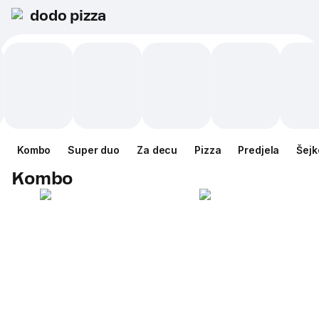
dodo pizza
Kombo
Super duo
Za decu
Pizza
Predjela
Šejk
Kombo