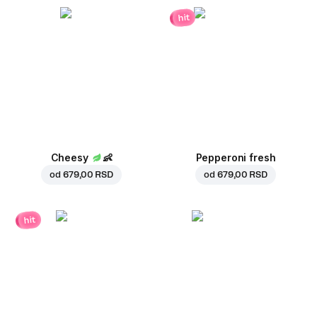
hit
Cheesy
👶
Pepperoni fresh
od
679,00 RSD
od
679,00 RSD
hit