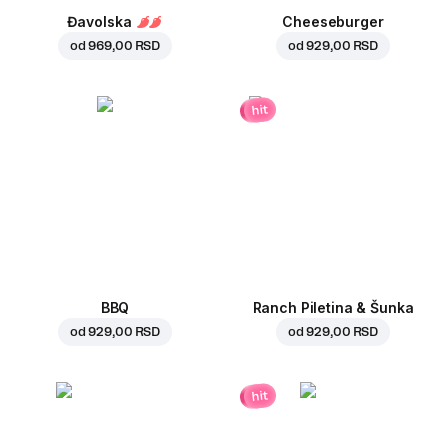
Đavolska
Cheeseburger
od
969,00 RSD
od
929,00 RSD
hit
BBQ
Ranch Piletina & Šunka
od
929,00 RSD
od
929,00 RSD
hit