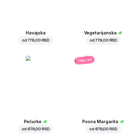
Havajska
Vegetarijanska
od
779,00 RSD
od
779,00 RSD
biljni sir
Pečurke
Posna Margarita
od
679,00 RSD
od
679,00 RSD