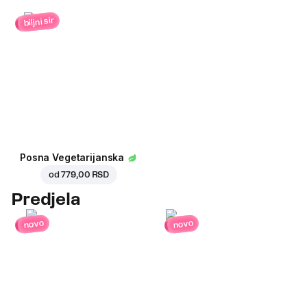
biljni sir
Posna Vegetarijanska
od
779,00 RSD
Predjela
novo
novo