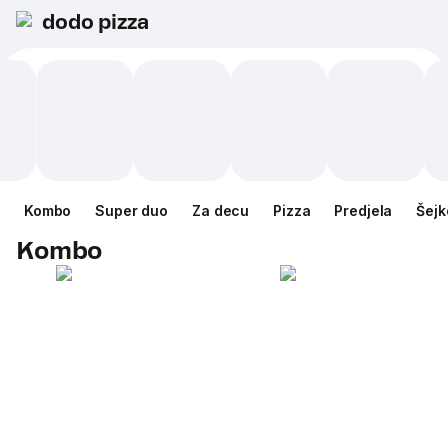
dodo pizza
Kombo
Super duo
Za decu
Pizza
Predjela
Šejk
Kombo