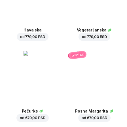
Havajska
Vegetarijanska
od
779,00 RSD
od
779,00 RSD
biljni sir
Pečurke
Posna Margarita
od
679,00 RSD
od
679,00 RSD