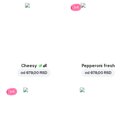
hit
Cheesy
👶
Pepperoni fresh
od
679,00 RSD
od
679,00 RSD
hit