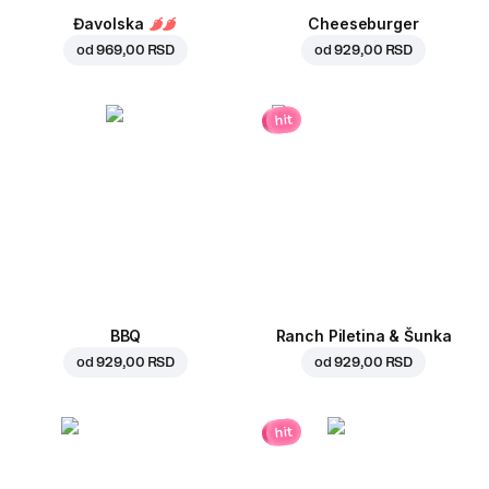
Đavolska
Cheeseburger
od
969,00 RSD
od
929,00 RSD
hit
BBQ
Ranch Piletina & Šunka
od
929,00 RSD
od
929,00 RSD
hit