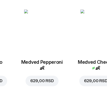
o
Medved Pepperoni
Medved Che
👶
👶
SD
629,00 RSD
629,00 RS