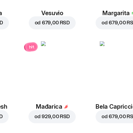
a
Vesuvio
Margarita
SD
od
679,00 RSD
od
679,00 R
hit
esh
Mađarica
Bela Capricc
D
od
929,00 RSD
od
679,00 R