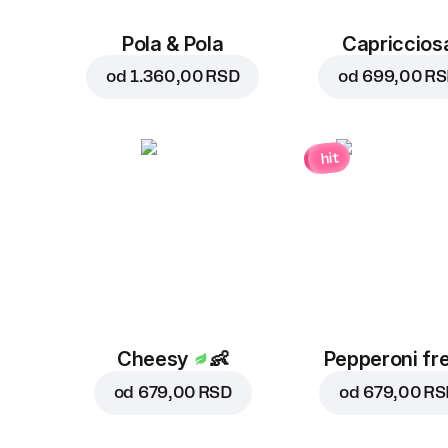
Pola & Pola
Capriccios
od
1.360,00 RSD
od
699,00 R
hit
Cheesy
👶
Pepperoni fr
od
679,00 RSD
od
679,00 RS