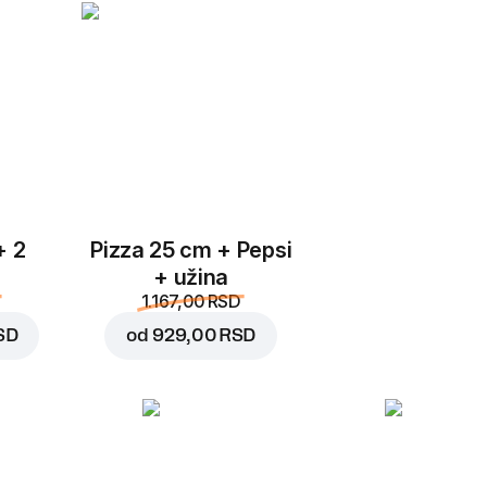
Dodajte u korpu za
319,0
+ 2
Pizza 25 cm + Pepsi
+ užina
1.167,00 RSD
SD
od
929,00 RSD