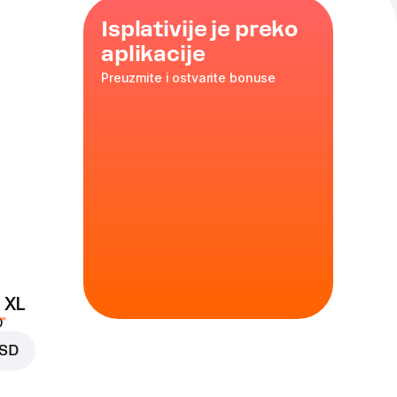
Isplativije je preko
aplikacije
Preuzmite i ostvarite bonuse
iseli
paprika
,
 XL
D
RSD