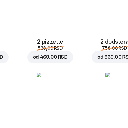
2 pizzette
2 dodster
538,00 RSD
758,00 RSD
SD
od
469,00 RSD
od
669,00 R