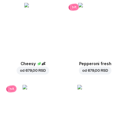
hit
Cheesy
👶
Pepperoni fresh
od
679,00 RSD
od
679,00 RSD
hit