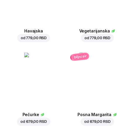
Havajska
Vegetarijanska
od
779,00 RSD
od
779,00 RSD
biljni sir
Pečurke
Posna Margarita
od
679,00 RSD
od
679,00 RSD