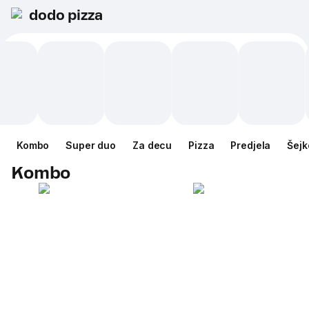
dodo pizza
Kombo
Super duo
Za decu
Pizza
Predjela
Šejk
Kombo