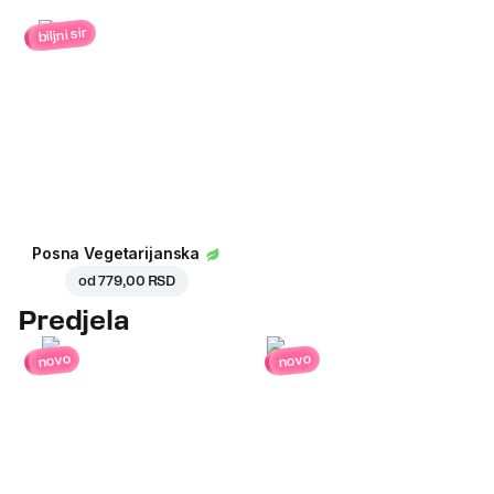
biljni sir
Posna Vegetarijanska
od
779,00 RSD
Predjela
novo
novo