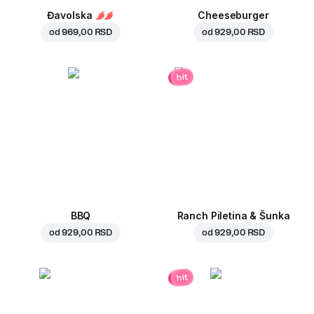
Đavolska
Cheeseburger
od
969,00 RSD
od
929,00 RSD
hit
BBQ
Ranch Piletina & Šunka
od
929,00 RSD
od
929,00 RSD
hit