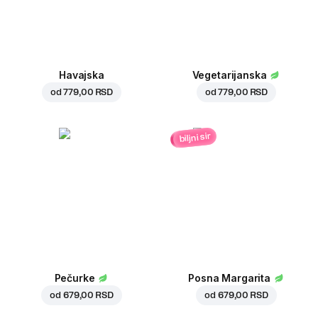
Havajska
Vegetarijanska
od
779,00 RSD
od
779,00 RSD
biljni sir
Pečurke
Posna Margarita
od
679,00 RSD
od
679,00 RSD