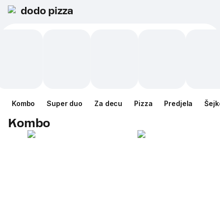
dodo pizza
Kombo
Super duo
Za decu
Pizza
Predjela
Šejk
Kombo