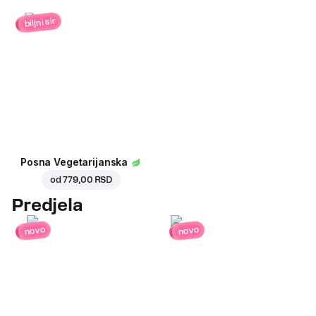
biljni sir
Posna Vegetarijanska
od
779,00 RSD
Predjela
novo
novo