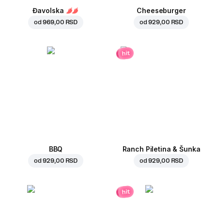
Đavolska
Cheeseburger
od
969,00 RSD
od
929,00 RSD
hit
BBQ
Ranch Piletina & Šunka
od
929,00 RSD
od
929,00 RSD
hit