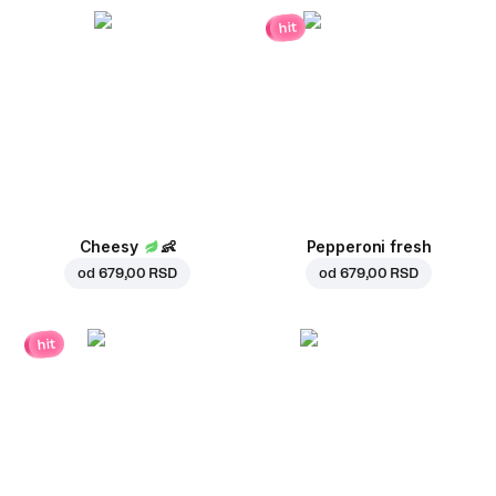
hit
Cheesy
👶
Pepperoni fresh
od
679,00 RSD
od
679,00 RSD
hit