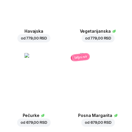
Havajska
Vegetarijanska
od
779,00 RSD
od
779,00 RSD
biljni sir
Pečurke
Posna Margarita
od
679,00 RSD
od
679,00 RSD