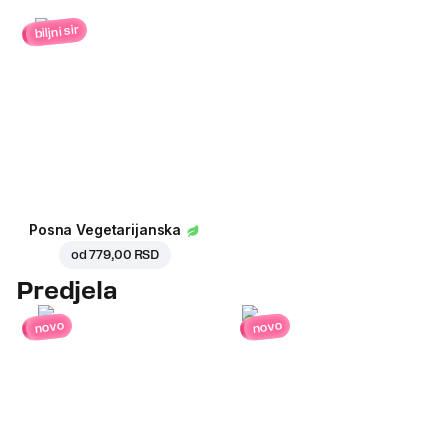
biljni sir
Posna Vegetarijanska
od
779,00 RSD
Predjela
novo
novo