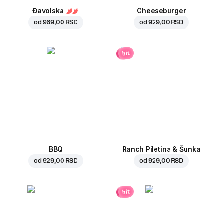
Đavolska
Cheeseburger
od
969,00 RSD
od
929,00 RSD
hit
BBQ
Ranch Piletina & Šunka
od
929,00 RSD
od
929,00 RSD
hit