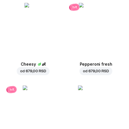
hit
Cheesy
👶
Pepperoni fresh
od
679,00 RSD
od
679,00 RSD
hit