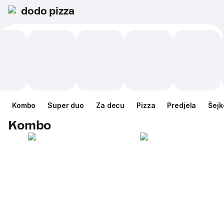
dodo pizza
Kombo
Super duo
Za decu
Pizza
Predjela
Šejk
Kombo