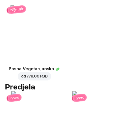
biljni sir
Posna Vegetarijanska
od
779,00 RSD
Predjela
novo
novo