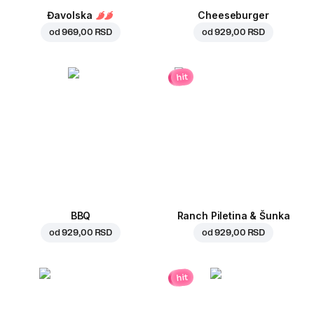
Đavolska
Cheeseburger
od
969,00 RSD
od
929,00 RSD
hit
BBQ
Ranch Piletina & Šunka
od
929,00 RSD
od
929,00 RSD
hit