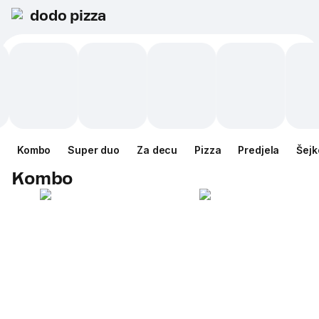
dodo pizza
Kombo
Super duo
Za decu
Pizza
Predjela
Šejk
Kombo