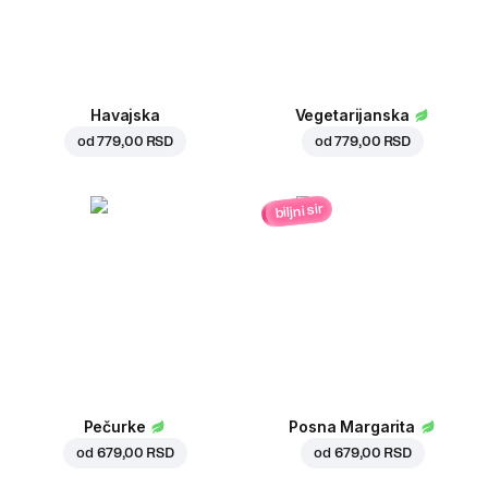
Havajska
Vegetarijanska
od
779,00 RSD
od
779,00 RSD
biljni sir
Pečurke
Posna Margarita
od
679,00 RSD
od
679,00 RSD