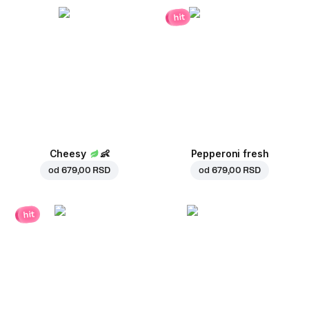
hit
Cheesy
👶
Pepperoni fresh
od
679,00 RSD
od
679,00 RSD
hit