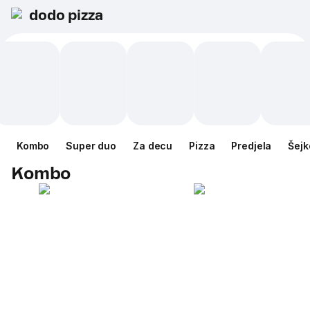
dodo pizza
Kombo
Super duo
Za decu
Pizza
Predjela
Šejk
Kombo