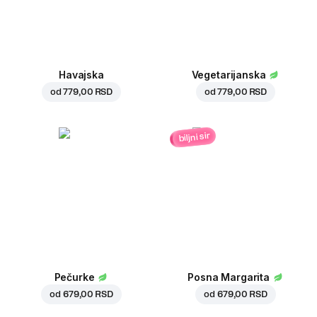
Havajska
Vegetarijanska
od
779,00 RSD
od
779,00 RSD
biljni sir
Pečurke
Posna Margarita
od
679,00 RSD
od
679,00 RSD