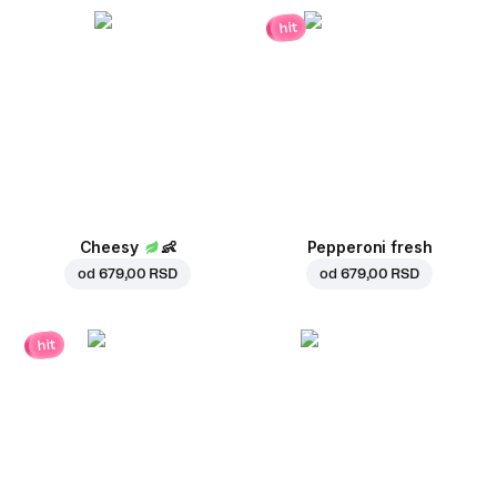
hit
Cheesy
👶
Pepperoni fresh
od
679,00 RSD
od
679,00 RSD
hit