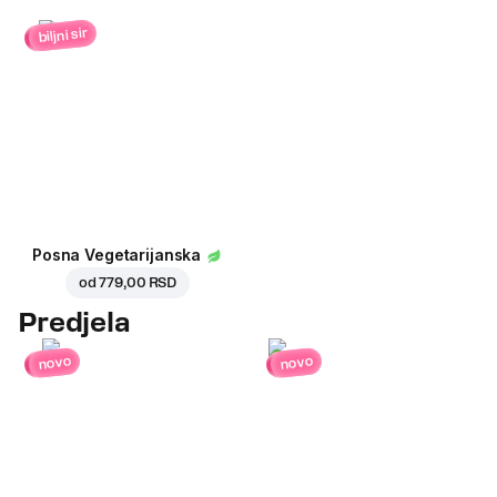
biljni sir
Posna Vegetarijanska
od
779,00 RSD
Predjela
novo
novo