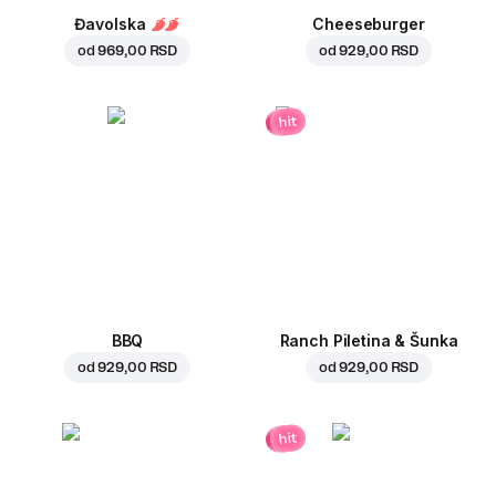
Đavolska
Cheeseburger
od
969,00 RSD
od
929,00 RSD
hit
BBQ
Ranch Piletina & Šunka
od
929,00 RSD
od
929,00 RSD
hit