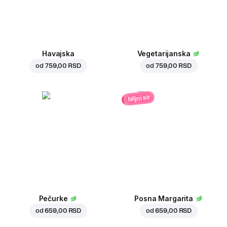
Havajska
Vegetarijanska
od
759,00 RSD
od
759,00 RSD
biljni sir
Pečurke
Posna Margarita
od
659,00 RSD
od
659,00 RSD