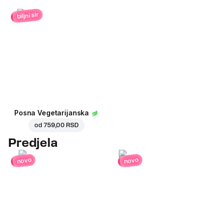
biljni sir
Posna Vegetarijanska
od
759,00 RSD
Predjela
novo
novo