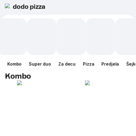
dodo pizza
Kombo
Super duo
Za decu
Pizza
Predjela
Šejk
Kombo