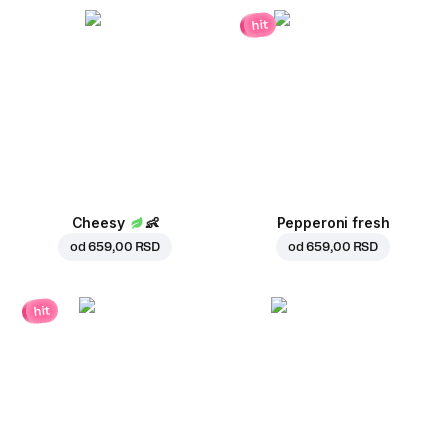
hit
Cheesy
👶
Pepperoni fresh
od
659,00 RSD
od
659,00 RSD
hit