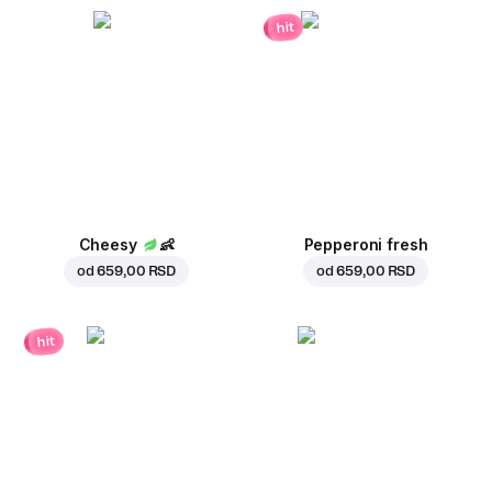
hit
Cheesy
👶
Pepperoni fresh
od
659,00 RSD
od
659,00 RSD
hit