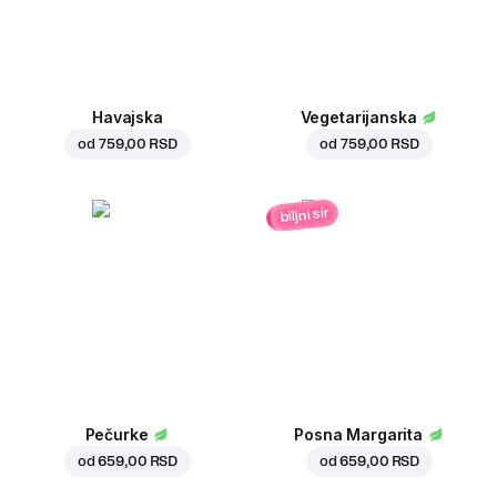
Havajska
Vegetarijanska
od
759,00 RSD
od
759,00 RSD
biljni sir
Pečurke
Posna Margarita
od
659,00 RSD
od
659,00 RSD