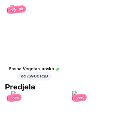
biljni sir
Posna Vegetarijanska
od
759,00 RSD
Predjela
novo
novo