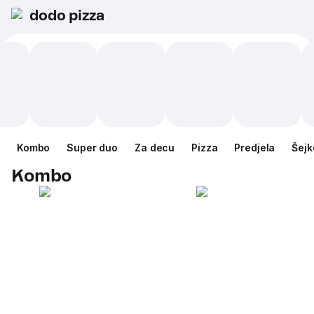
dodo pizza
Kombo
Super duo
Za decu
Pizza
Predjela
Šejk
Kombo