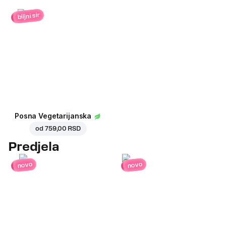
biljni sir
Posna Vegetarijanska
od
759,00 RSD
Predjela
novo
novo