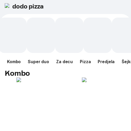
dodo pizza
Kombo
Super duo
Za decu
Pizza
Predjela
Šejk
Kombo