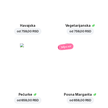
Havajska
Vegetarijanska
od
759,00 RSD
od
759,00 RSD
biljni sir
Pečurke
Posna Margarita
od
659,00 RSD
od
659,00 RSD