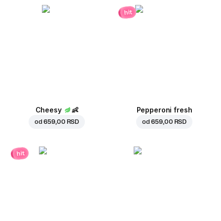
hit
Cheesy
👶
Pepperoni fresh
od
659,00 RSD
od
659,00 RSD
hit