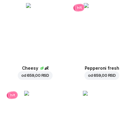
hit
Cheesy
👶
Pepperoni fresh
od
659,00 RSD
od
659,00 RSD
hit