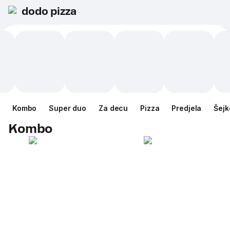
dodo pizza
Kombo
Super duo
Za decu
Pizza
Predjela
Šejk
Kombo