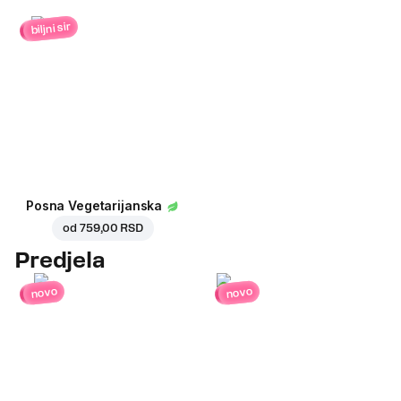
biljni sir
Posna Vegetarijanska
od
759,00 RSD
Predjela
novo
novo