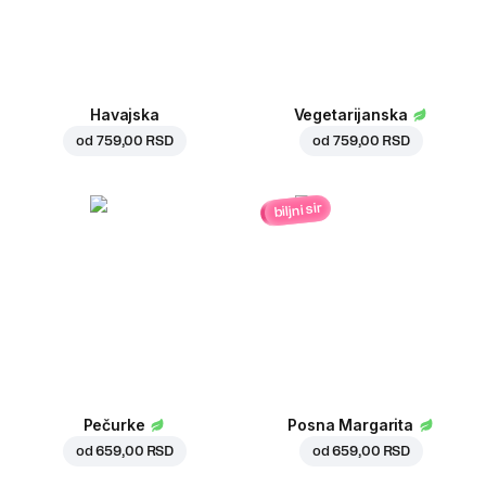
Havajska
Vegetarijanska
od
759,00 RSD
od
759,00 RSD
biljni sir
Pečurke
Posna Margarita
od
659,00 RSD
od
659,00 RSD