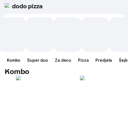
dodo pizza
Kombo
Super duo
Za decu
Pizza
Predjela
Šejk
Kombo