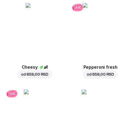
hit
Cheesy
👶
Pepperoni fresh
od
659,00 RSD
od
659,00 RSD
hit