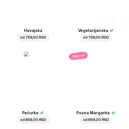
Havajska
Vegetarijanska
od
759,00 RSD
od
759,00 RSD
biljni sir
Pečurke
Posna Margarita
od
659,00 RSD
od
659,00 RSD