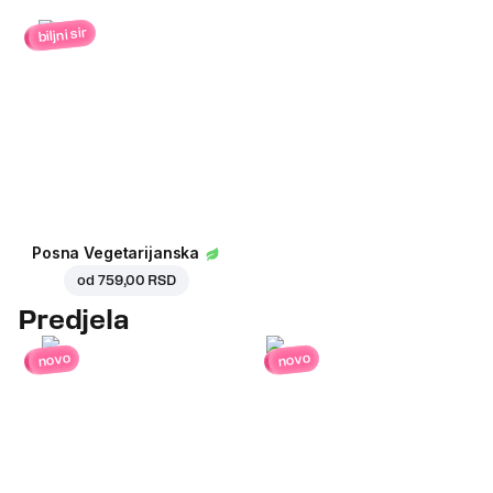
biljni sir
Posna Vegetarijanska
od
759,00 RSD
Predjela
novo
novo