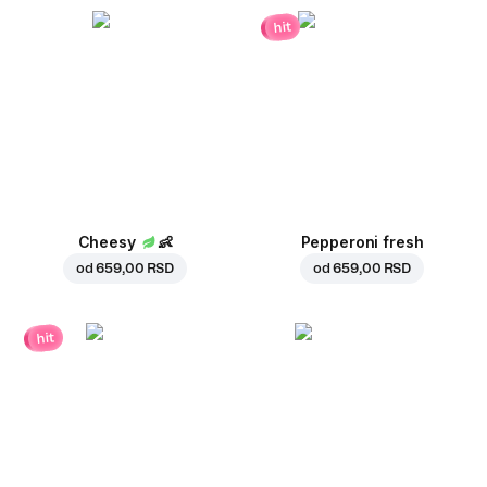
hit
Cheesy
👶
Pepperoni fresh
od
659,00 RSD
od
659,00 RSD
hit