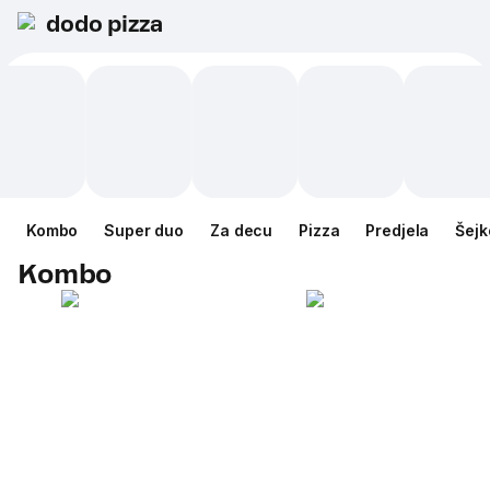
dodo pizza
Kombo
Super duo
Za decu
Pizza
Predjela
Šejk
Kombo