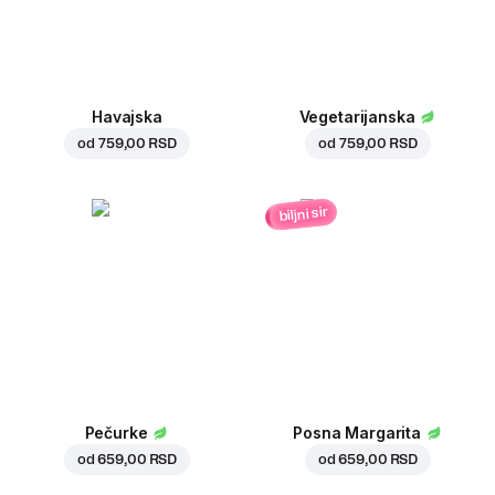
Havajska
Vegetarijanska
od
759,00 RSD
od
759,00 RSD
biljni sir
Pečurke
Posna Margarita
od
659,00 RSD
od
659,00 RSD