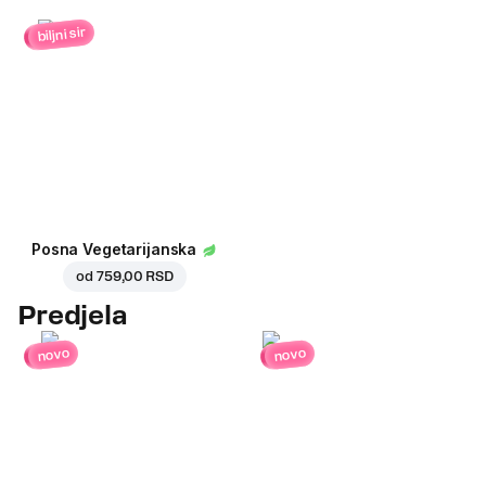
biljni sir
Posna Vegetarijanska
od
759,00 RSD
Predjela
novo
novo