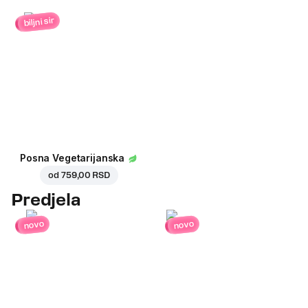
biljni sir
Posna Vegetarijanska
od
759,00 RSD
Predjela
novo
novo