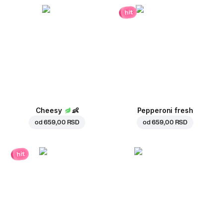
hit
Cheesy
👶
Pepperoni fresh
od
659,00 RSD
od
659,00 RSD
hit