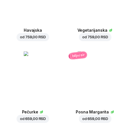
Havajska
Vegetarijanska
od
759,00 RSD
od
759,00 RSD
biljni sir
Pečurke
Posna Margarita
od
659,00 RSD
od
659,00 RSD