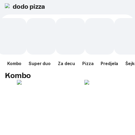
dodo pizza
Kombo
Super duo
Za decu
Pizza
Predjela
Šejk
Kombo