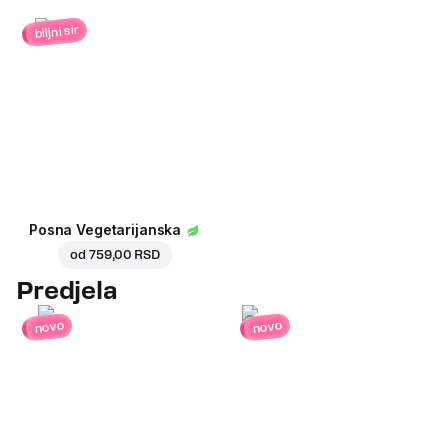
biljni sir
Posna Vegetarijanska
od
759,00 RSD
Predjela
novo
novo