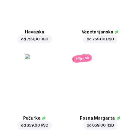
Havajska
Vegetarijanska
od
759,00 RSD
od
759,00 RSD
biljni sir
Pečurke
Posna Margarita
od
659,00 RSD
od
659,00 RSD