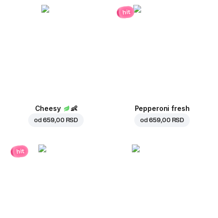
hit
Cheesy
👶
Pepperoni fresh
od
659,00 RSD
od
659,00 RSD
hit