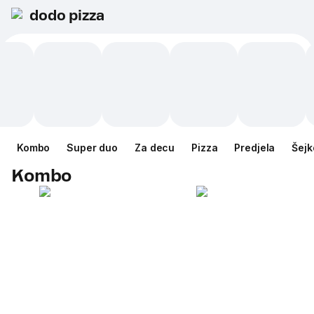
dodo pizza
Kombo
Super duo
Za decu
Pizza
Predjela
Šejk
Kombo