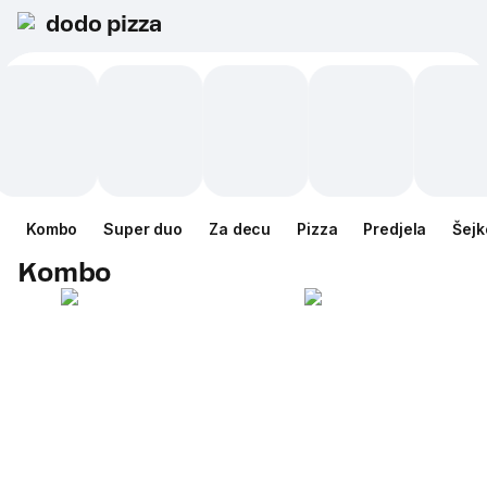
dodo pizza
Kombo
Super duo
Za decu
Pizza
Predjela
Šejk
Kombo