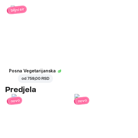
biljni sir
Posna Vegetarijanska
od
759,00 RSD
Predjela
novo
novo