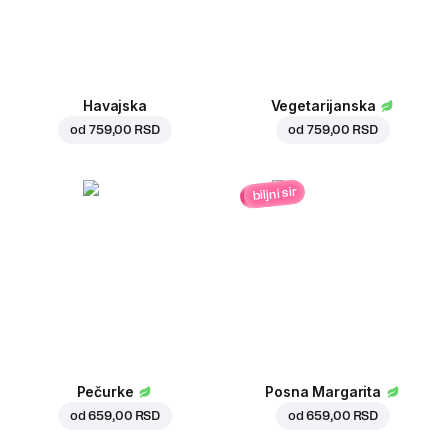
Havajska
Vegetarijanska
od
759,00 RSD
od
759,00 RSD
biljni sir
Pečurke
Posna Margarita
od
659,00 RSD
od
659,00 RSD