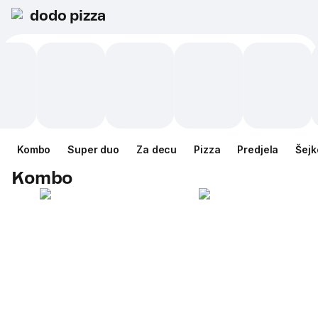
dodo pizza
Kombo
Super duo
Za decu
Pizza
Predjela
Šejk
Kombo