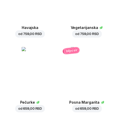
Havajska
Vegetarijanska
od
759,00 RSD
od
759,00 RSD
biljni sir
Pečurke
Posna Margarita
od
659,00 RSD
od
659,00 RSD