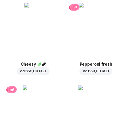
hit
Cheesy
👶
Pepperoni fresh
od
659,00 RSD
od
659,00 RSD
hit