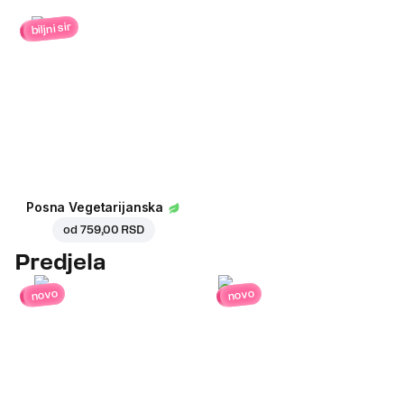
biljni sir
Posna Vegetarijanska
od
759,00 RSD
Predjela
novo
novo