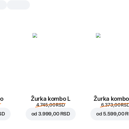
Žurka kombo XL
7 srednjih pica za grupu od 15-20
kombo zavisi od izabranih pica i
povećati
Capricciosa
30 cm, testo testo, 590
Tradicionalan ukus popu
mocarelom
bo
Žurka kombo L
Žurka kombo
4.745,00 RSD
6.373,00 RS
Prila
Zamenite
SD
od
3.999,00 RSD
od
5.599,00 
Vesuvio
30 cm, testo testo, 540