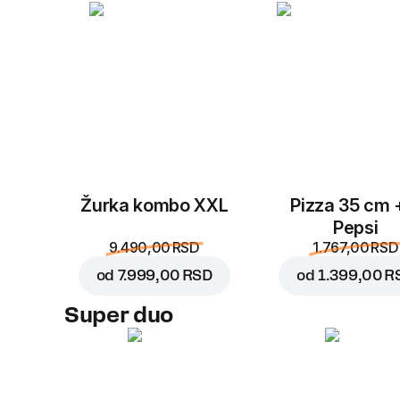
Žurka kombo XXL
Pizza 35 cm 
Pepsi
9.490,00 RSD
1.767,00 RSD
od
7.999,00 RSD
od
1.399,00 R
Super duo