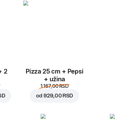
Vesuvio
Prila
Zamenite
Pepperoni fresh
30 cm, testo testo, 580
Iznenađujuće jednostav
očekivani ukus pice sa
peperoni i svežim para
+ 2
Pizza 25 cm + Pepsi
Prila
Zamenite
+ užina
1.167,00 RSD
Bela Capricciosa
5.599,00 RSD
SD
od
929,00 RSD
30 cm, tradicionalna tes
6.743,00 RSD
Alfredo sos, mocarela, 
beli luk, origano
Dodajte u ko
Prila
Zamenite
Capricciosa