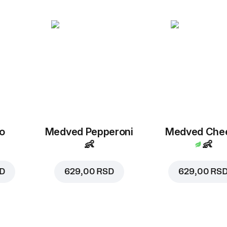
o
Medved Pepperoni
Medved Che
👶
👶
SD
629,00 RSD
629,00 RS