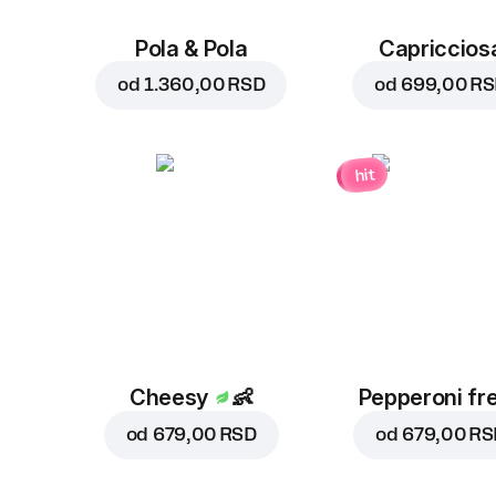
Pola & Pola
Capriccios
od
1.360,00 RSD
od
699,00 R
hit
Cheesy
👶
Pepperoni fr
od
679,00 RSD
od
679,00 RS