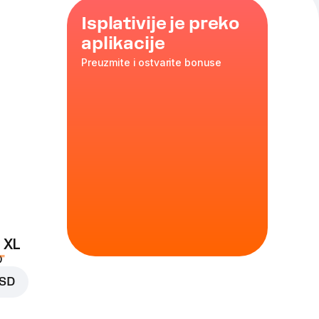
Isplativije je preko
aplikacije
Preuzmite i ostvarite bonuse
 ljudi. Cena
 može se
 g
larne pice sa
 XL
D
godite
RSD
 g