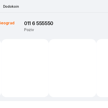
Dodokoin
Beograd
011 6 555550
Poziv