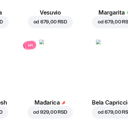
a
Vesuvio
Margarita
SD
od
679,00 RSD
od
679,00 R
hit
esh
Mađarica
Bela Capricc
D
od
929,00 RSD
od
679,00 R