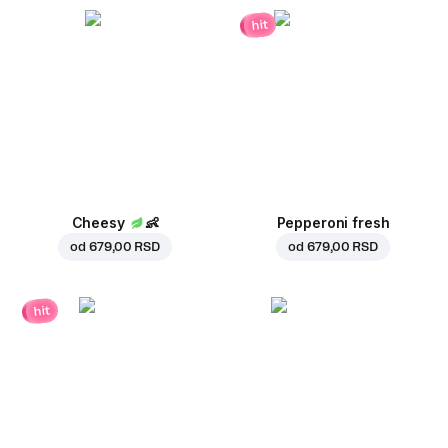
hit
Cheesy
👶
Pepperoni fresh
od
679,00 RSD
od
679,00 RSD
hit