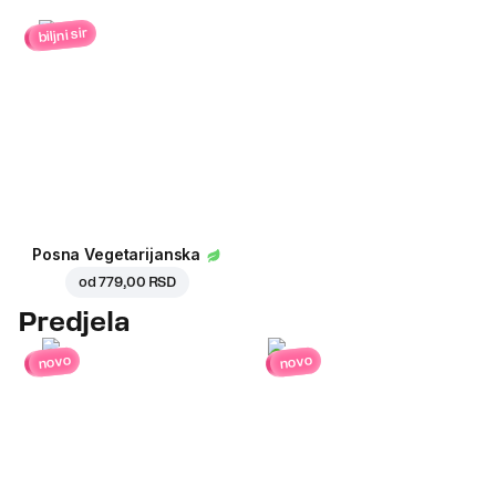
biljni sir
Posna Vegetarijanska
od
779,00 RSD
Predjela
novo
novo