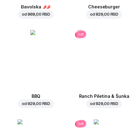
Đavolska
Cheeseburger
od
969,00 RSD
od
929,00 RSD
hit
BBQ
Ranch Piletina & Šunka
od
929,00 RSD
od
929,00 RSD
hit