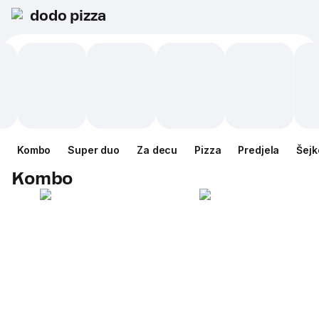
dodo pizza
Kombo
Super duo
Za decu
Pizza
Predjela
Šejk
Kombo