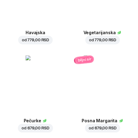
Havajska
Vegetarijanska
od
779,00 RSD
od
779,00 RSD
biljni sir
Pečurke
Posna Margarita
od
679,00 RSD
od
679,00 RSD