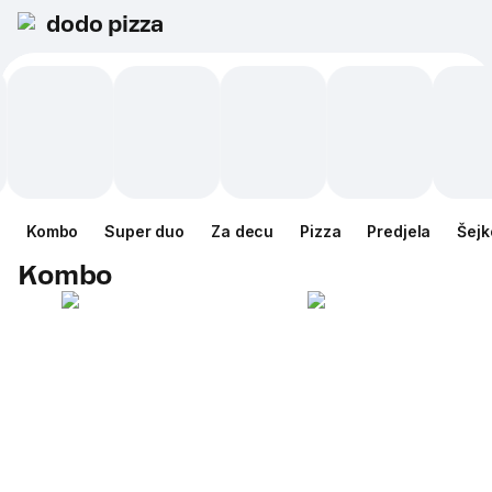
dodo pizza
Kombo
Super duo
Za decu
Pizza
Predjela
Šejk
Kombo