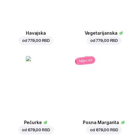
Havajska
Vegetarijanska
od
779,00 RSD
od
779,00 RSD
biljni sir
Pečurke
Posna Margarita
od
679,00 RSD
od
679,00 RSD