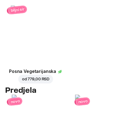
biljni sir
Posna Vegetarijanska
od
779,00 RSD
Predjela
novo
novo