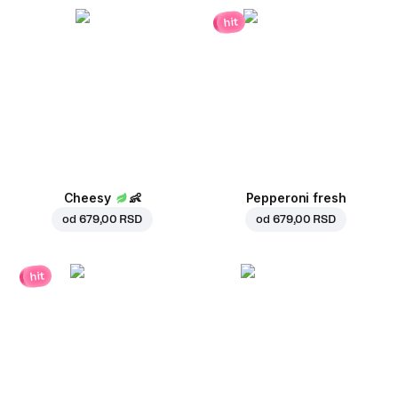
hit
Cheesy
👶
Pepperoni fresh
od
679,00 RSD
od
679,00 RSD
hit