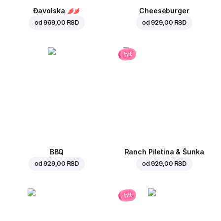
Đavolska
Cheeseburger
od
969,00 RSD
od
929,00 RSD
hit
BBQ
Ranch Piletina & Šunka
od
929,00 RSD
od
929,00 RSD
hit