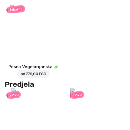
biljni sir
Posna Vegetarijanska
od
779,00 RSD
Predjela
novo
novo