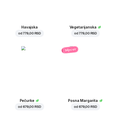
Havajska
Vegetarijanska
od
779,00 RSD
od
779,00 RSD
biljni sir
Pečurke
Posna Margarita
od
679,00 RSD
od
679,00 RSD