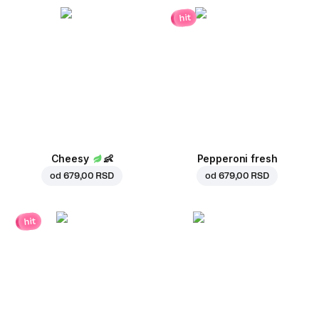
hit
Cheesy
👶
Pepperoni fresh
od
679,00 RSD
od
679,00 RSD
hit