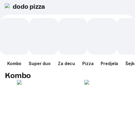
dodo pizza
Kombo
Super duo
Za decu
Pizza
Predjela
Šejk
Kombo