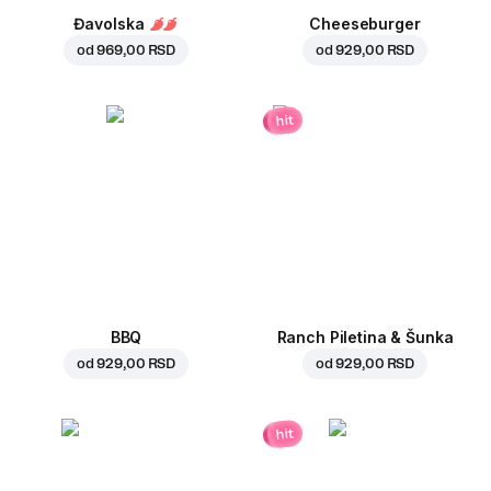
Đavolska
Cheeseburger
od
969,00 RSD
od
929,00 RSD
hit
BBQ
Ranch Piletina & Šunka
od
929,00 RSD
od
929,00 RSD
hit