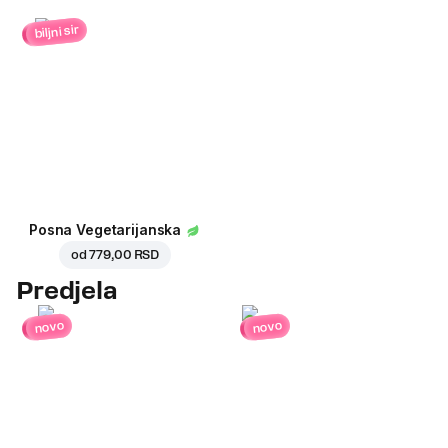
biljni sir
Posna Vegetarijanska
od
779,00 RSD
Predjela
novo
novo