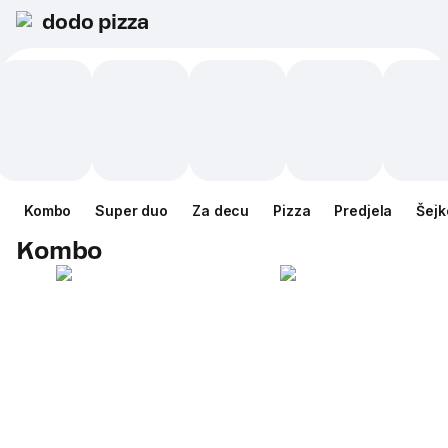
dodo pizza
Kombo
Super duo
Za decu
Pizza
Predjela
Šejk
Kombo