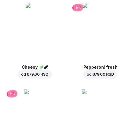
hit
Cheesy
👶
Pepperoni fresh
od
679,00 RSD
od
679,00 RSD
hit