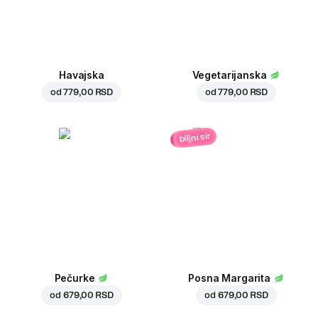
Havajska
Vegetarijanska
od
779,00 RSD
od
779,00 RSD
biljni sir
Pečurke
Posna Margarita
od
679,00 RSD
od
679,00 RSD