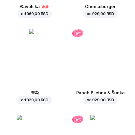
Đavolska
Cheeseburger
od
969,00 RSD
od
929,00 RSD
hit
BBQ
Ranch Piletina & Šunka
od
929,00 RSD
od
929,00 RSD
hit