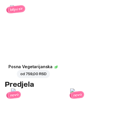
biljni sir
Posna Vegetarijanska
od
759,00 RSD
Predjela
novo
novo