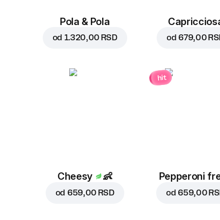
Pola & Pola
Capriccios
od
1.320,00 RSD
od
679,00 RS
hit
Cheesy
👶
Pepperoni fr
od
659,00 RSD
od
659,00 R