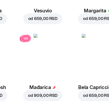
a
Vesuvio
Margarita
D
od
659,00 RSD
od
659,00 R
hit
esh
Mađarica
Bela Capricc
SD
od
909,00 RSD
od
659,00 R