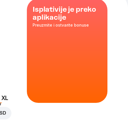
Isplativije je preko
aplikacije
Preuzmite i ostvarite bonuse
rke
 alfredo
 XL
D
RSD