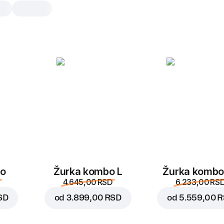
Pasta Piletina i Peču
1 kom, 320 g
Pasta sa pilećim fileom, pečurkama i
sosom
1 kom
bo
Žurka kombo L
Žurka kombo
4.645,00 RSD
6.233,00 RS
SD
od
3.899,00 RSD
od
5.559,00 