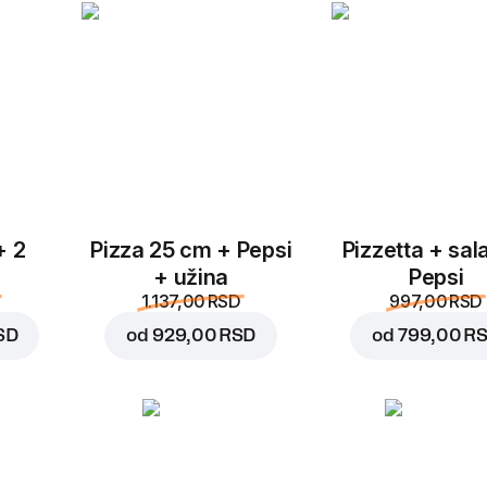
Dodajte u korpu za
599,0
+ 2
Pizza 25 cm + Pepsi
Pizzetta + sal
+ užina
Pepsi
1.137,00 RSD
997,00 RSD
SD
od
929,00 RSD
od
799,00 R