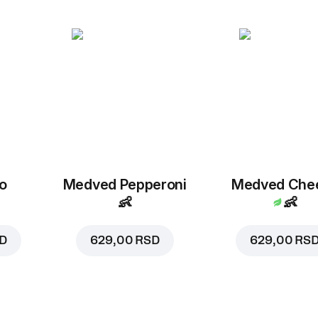
o
Medved Pepperoni
Medved Che
👶
👶
SD
629,00 RSD
629,00 RS