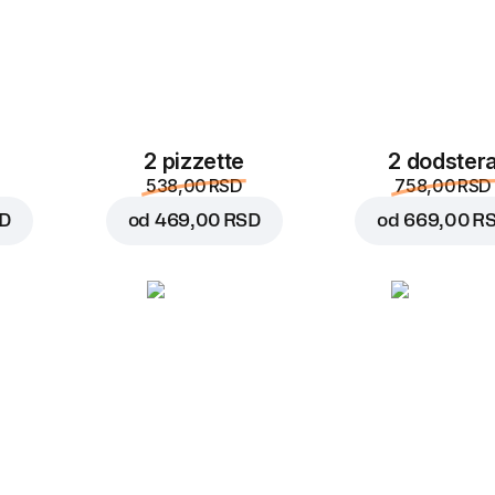
2 pizzette
2 dodster
538,00 RSD
758,00 RSD
SD
od
469,00 RSD
od
669,00 R