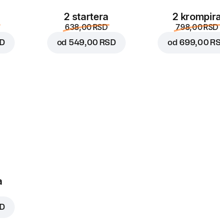
2 startera
2 krompir
638,00 RSD
798,00 RSD
SD
od
549,00 RSD
od
699,00 R
a
SD