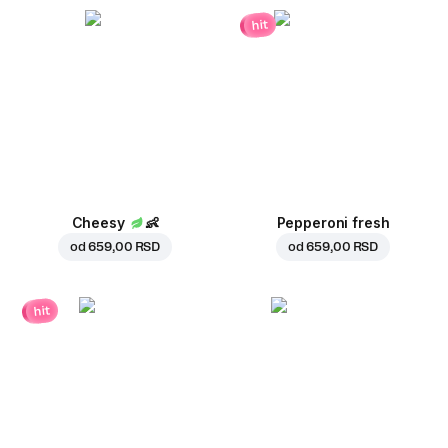
hit
Cheesy
👶
Pepperoni fresh
od
659,00 RSD
od
659,00 RSD
hit