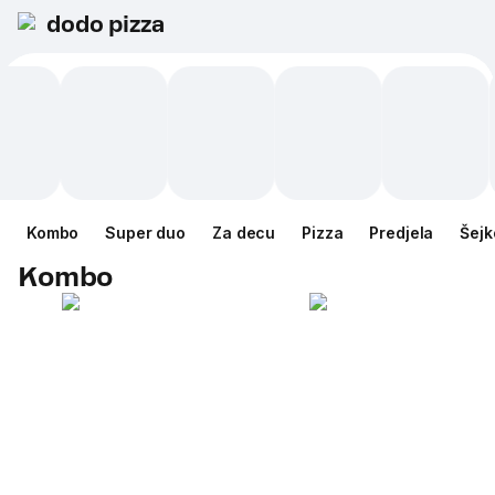
dodo pizza
Kombo
Super duo
Za decu
Pizza
Predjela
Šejk
Kombo