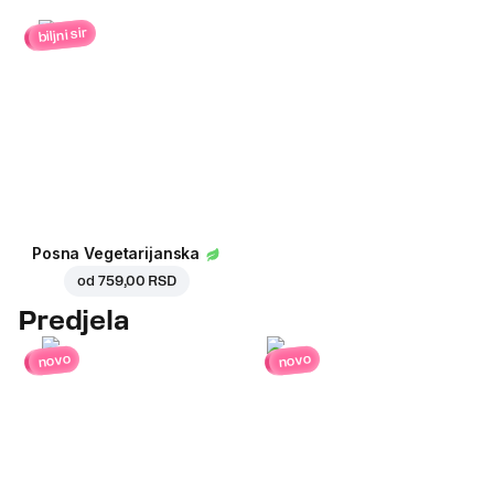
biljni sir
Posna Vegetarijanska
od
759,00 RSD
Predjela
novo
novo