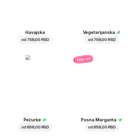
Havajska
Vegetarijanska
od
759,00 RSD
od
759,00 RSD
biljni sir
Pečurke
Posna Margarita
od
659,00 RSD
od
659,00 RSD