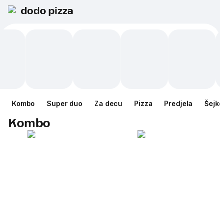
dodo pizza
Kombo
Super duo
Za decu
Pizza
Predjela
Šejk
Kombo