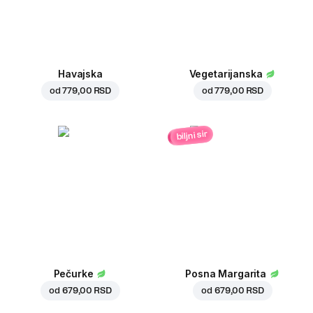
Havajska
Vegetarijanska
od
779,00 RSD
od
779,00 RSD
biljni sir
Pečurke
Posna Margarita
od
679,00 RSD
od
679,00 RSD