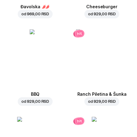
Đavolska
Cheeseburger
od
969,00 RSD
od
929,00 RSD
hit
BBQ
Ranch Piletina & Šunka
od
929,00 RSD
od
929,00 RSD
hit