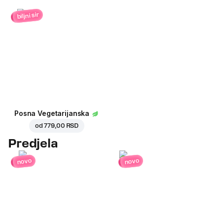
biljni sir
Posna Vegetarijanska
od
779,00 RSD
Predjela
novo
novo