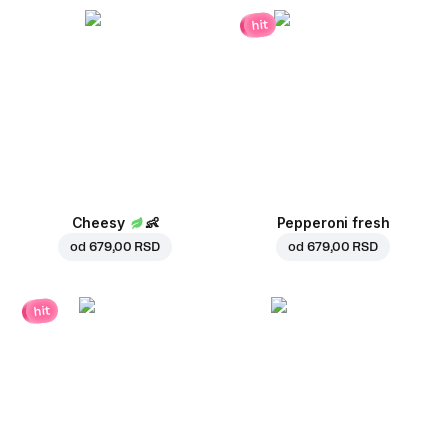
hit
Cheesy
👶
Pepperoni fresh
od
679,00 RSD
od
679,00 RSD
hit